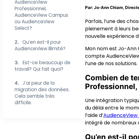
AudienceView
Par: Jo-Ann Chiam, Directe
Professionnel,
AudienceView Campus
Parfois, l’une des cho
ou AudienceView
Select?
pleinement à leurs be
nouvelle expérience d
Qu’en est-il pour
2.
Mon nom est Jo-Ann Ch
AudienceView Illimité?
compte AudienceView. J
Est-ce beaucoup de
3.
l’une de nos solutions.
travail? Qui fait quoi?
Combien de tem
J’ai peur de la
4.
Professionnel
migration des données.
Cela semble très
Une intégration typiqu
difficile.
du délai entre le mom
l’aide d’
AudienceView 
intégré de nombreux c
Qu’en est-il p