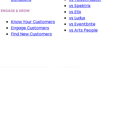
vs Spektrix
ENGAGE & GROW
vs Etix
vs Ludus
Know Your Customers
vs Eventbrite
Engage Customers
vs Arts People
Find New Customers
ENGAGE & GROW
Performing Arts
Know Your Customers
Live Music & Festivals
ations
Engage Customers
Find New Customers
AudienceView Unlimited
Enterprise solution for large
Promotions