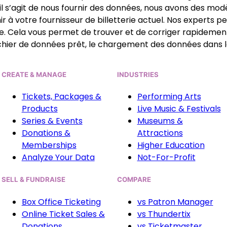
l s’agit de nous fournir des données, nous avons des modè
r à votre fournisseur de billetterie actuel. Nos experts 
e. Cela vous permet de trouver et de corriger rapidement
ichier de données prêt, le chargement des données dans l
CREATE & MANAGE
INDUSTRIES
Tickets, Packages &
Performing Arts
Products
Live Music & Festivals
Series & Events
Museums &
Donations &
Attractions
Memberships
Higher Education
Analyze Your Data
Not-For-Profit
SELL & FUNDRAISE
COMPARE
Box Office Ticketing
vs Patron Manager
Online Ticket Sales &
vs Thundertix
Donations
vs Ticketmaster